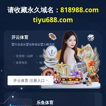
投资者关系
公告及通告 - [薪酬委员会的职权范围] 薪…
举报政策
总数：2
1
页次：1/1
热线：
151-9017-0656