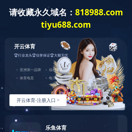
双色注塑模具
双色注塑模具，两种塑胶材料在同一台注塑机上，成型两
次，但产品出模只有一次。这也被称为双注塑工艺，通常由
一套模具进行，需要特殊的双色注塑机。
双色注塑模具目前在市场上越来越受欢迎，在这个过程中
可以使产品更加美观，易于更换颜色，不用喷涂，但价格昂
贵，技术要求高。
热线：
151-9017-0656