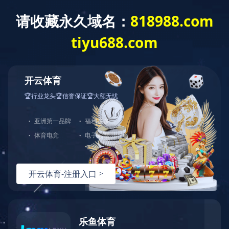
加入勋龙
企业文化
使命 ：助力中国成为世界智造强国
愿景
：成为中国模范幸福企业
价值观：成就客户，成就员工
人事
直 线：0512-57452666
EMAIL：mag@shinlone.com.cn
地 址：昆山市张浦镇晏公埭巷90号
热线：
151-9017-0656