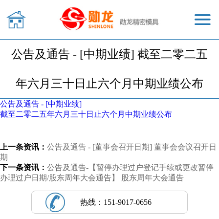
公告及通告 - [中期业绩] 截至二零二五
年六月三十日止六个月中期业绩公布
公告及通告 - [中期业绩]
截至二零二五年六月三十日止六个月中期业绩公布
上一条资讯：
公告及通告 - [董事会召开日期] 董事会会议召开日
期
下一条资讯：
公告及通告-【暂停办理过户登记手续或更改暂停
办理过户日期/股东周年大会通告】 股东周年大会通告
热线：
151-9017-0656