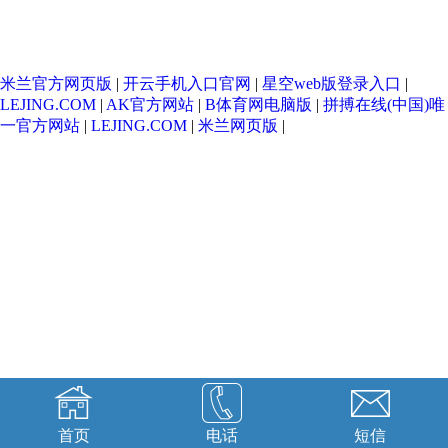
米兰官方网页版
|
开云手机入口官网
|
星空web版登录入口
|
LEJING.COM
|
AK官方网站
|
B体育网电脑版
|
拼搏在线(中国)唯
一官方网站
|
LEJING.COM
|
米兰网页版
|
首页
电话
短信