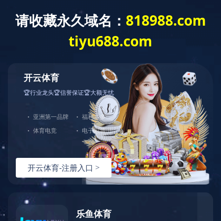
加入勋龙
企业文化
使命 ：助力中国成为世界智造强国
愿景
：成为中国模范幸福企业
价值观：成就客户，成就员工
人事
直 线：0512-57452666
EMAIL：mag@shinlone.com.cn
地 址：昆山市张浦镇晏公埭巷90号
热线：
151-9017-0656