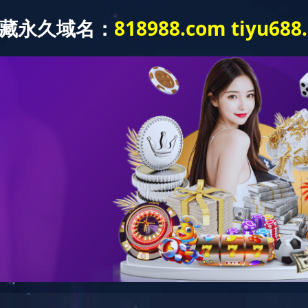
首页
关于我们
投资者关系
产品中心
设备中心
德信(中国)一站式服务平台